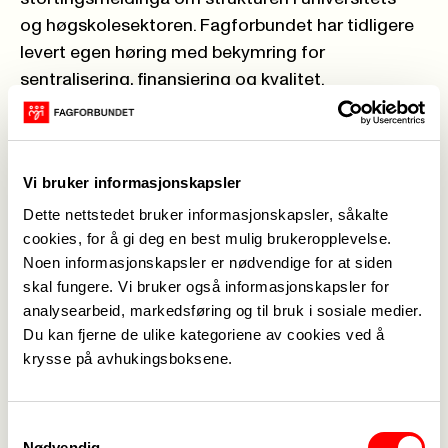
og høgskolesektoren. Fagforbundet har tidligere
levert egen høring med bekymring for
sentralisering, finansiering og kvalitet.
Valgt rektor – økt medbestemmelse
Oppropet Fagforbundet stiller seg bak tar til orde
for at valgt rektor fortsatt skal være
Vi bruker informasjonskapsler
hovedregelen på universiteter og høgskoler.
Dette nettstedet bruker informasjonskapsler, såkalte
– Vi mener at ordningen med valgt rektor styrker
cookies, for å gi deg en best mulig brukeropplevelse.
studentene og de ansattes medbestemmelse i
Noen informasjonskapsler er nødvendige for at siden
styret av utdanningsinstitusjonene, og bidrar til å
skal fungere. Vi bruker også informasjonskapsler for
styrke den akademiske friheten, sier nestleder i
analysearbeid, markedsføring og til bruk i sosiale medier.
Fagforbundet, Sissel M Skoghaug.
Du kan fjerne de ulike kategoriene av cookies ved å
Økt sentralisering av høgskoler og universitet
krysse på avhukingsboksene.
Skriv under opproper her
Samtykkevalg
Nødvendig