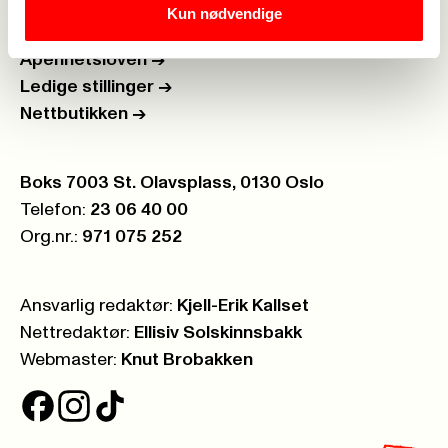
Kun nødvendige
Personvern
->
Åpenhetsloven
->
Ledige stillinger
->
Nettbutikken
->
Postboks:
Boks 7003 St. Olavsplass, 0130 Oslo
Telefon:
23 06 40 00
Org.nr.:
971 075 252
Ansvarlig redaktør:
Kjell-Erik Kallset
Nettredaktør:
Ellisiv Solskinnsbakk
Webmaster:
Knut Brobakken