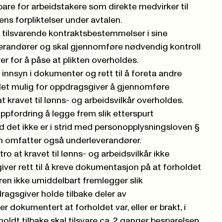
bare for arbeidstakere som direkte medvirker til
ens forpliktelser under avtalen.
a tilsvarende kontraktsbestemmelser i sine
erandører og skal gjennomføre nødvendig kontroll
r for å påse at plikten overholdes.
 innsyn i dokumenter og rett til å foreta andre
det mulig for oppdragsgiver å gjennomføre
 kravet til lønns- og arbeidsvilkår overholdes.
ppfordring å legge frem slik etterspurt
 det ikke er i strid med personopplysningsloven §
n omfatter også underleverandører.
tro at kravet til lønns- og arbeidsvilkår ikke
iver rett til å kreve dokumentasjon på at forholdet
øren ikke umiddelbart fremlegger slik
gsgiver holde tilbake deler av
 dokumentert at forholdet var, eller er brakt, i
ldt tilbake skal tilsvare ca. 2 ganger besparelsen