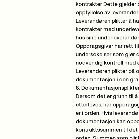
kontrakter Dette gjelder 
oppfyllelse av leverandør
Leverandøren plikter å h
kontrakter med underlev
hos sine underleverandøre
Oppdragsgiver har rett til
undersøkelser som gjør 
nødvendig kontroll med at
Leverandøren plikter på o
dokumentasjon i den grad
8. Dokumentasjonsplikte
Dersom det er grunn til å 
etterleves, har oppdragsg
er i orden. Hvis leverand
dokumentasjon kan oppdra
kontraktssummen til det er
orden. Summen som blir ho