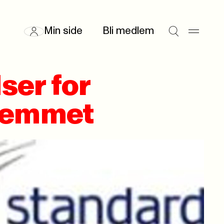
Min side
Bli medlem
ser for
hjemmet