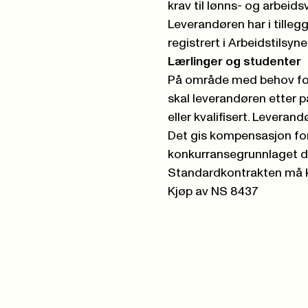
krav til lønns- og arbeidsv
Leverandøren har i tilleg
registrert i Arbeidstilsy
Lærlinger og studenter
På område med behov for l
skal leverandøren etter p
eller kvalifisert. Leverand
Det gis kompensasjon for 
konkurransegrunnlaget de
Standardkontrakten må k
Kjøp av NS 8437