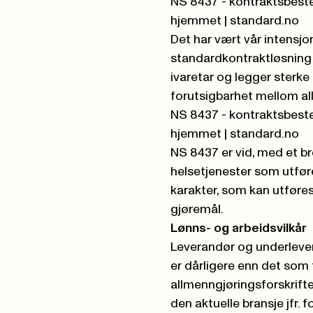
NS 8437 - kontraktsbest
hjemmet | standard.no
Det har vært vår intensj
standardkontraktløsning f
ivaretar og legger sterke
forutsigbarhet mellom all
NS 8437 - kontraktsbest
hjemmet | standard.no
NS 8437 er vid, med et b
helsetjenester som utføre
karakter, som kan utføres 
gjøremål.
Lønns- og arbeidsvilkår
Leverandør og underlevera
er dårligere enn det som 
allmenngjøringsforskrifte
den aktuelle bransje jfr. f