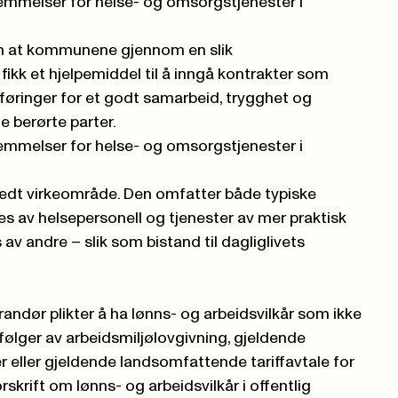
emmelser for helse- og omsorgstjenester i
on at kommunene gjennom en slik
ikk et hjelpemiddel til å inngå kontrakter som
 føringer for et godt samarbeid, trygghet og
e berørte parter.
emmelser for helse- og omsorgstjenester i
redt virkeområde. Den omfatter både typiske
s av helsepersonell og tjenester av mer praktisk
av andre – slik som bistand til dagliglivets
ndør plikter å ha lønns- og arbeidsvilkår som ikke
følger av arbeidsmiljølovgivning, gjeldende
r eller gjeldende landsomfattende tariffavtale for
orskrift om lønns- og arbeidsvilkår i offentlig