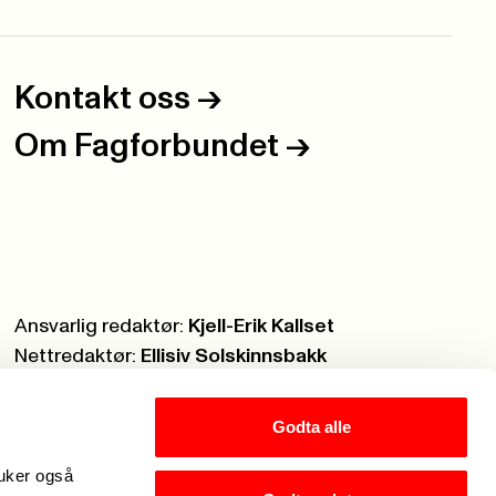
Kontakt oss
->
Om Fagforbundet
->
Ansvarlig redaktør:
Kjell-Erik Kallset
Nettredaktør:
Ellisiv Solskinnsbakk
Webmaster:
Knut Brobakken
Godta alle
ruker også