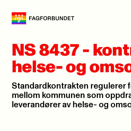
NS 8437 - kon
helse- og omso
Standardkontrakten regulerer 
mellom kommunen som oppdra
leverandører av helse- og omso