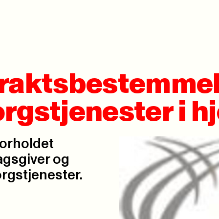
traktsbestemmel
rgstjenester i 
forholdet
gsgiver og
rgstjenester.