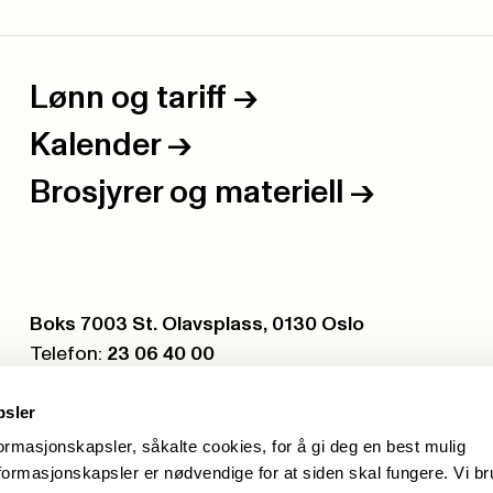
Lønn og tariff
->
Kalender
->
Brosjyrer og materiell
->
Postboks:
Boks 7003 St. Olavsplass, 0130 Oslo
Telefon:
23 06 40 00
Org.nr.:
971 075 252
psler
formasjonskapsler, såkalte cookies, for å gi deg en best mulig
ormasjonskapsler er nødvendige for at siden skal fungere. Vi b