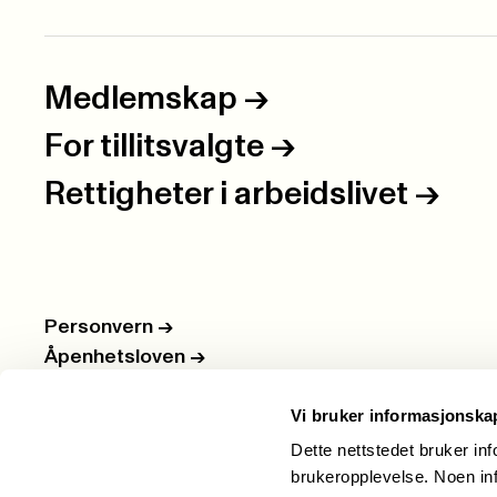
Medlemskap
->
For tillitsvalgte
->
Rettigheter i arbeidslivet
->
Personvern
->
Åpenhetsloven
->
Ledige stillinger
->
Vi bruker informasjonska
Nettbutikken
->
Dette nettstedet bruker in
brukeropplevelse. Noen inf